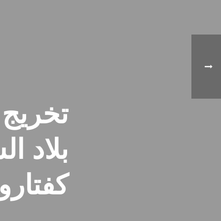
تخريج 
بلاد ا
كفتارو