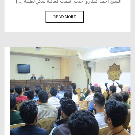
الشيخ أحمد كفتارو. حيث أُقيمت فعالية شكرٍ لطلبة [...]
READ MORE